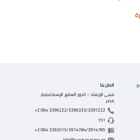
رة
اتصل بنا
ع
مبنى الإرشاد – الدور السابع، الإسماعيلية،
مصر
+2 064 3396222/3396333/3397222
151
+2 064 3392515/3914784/3914785
info@suezcanal.gov.eg