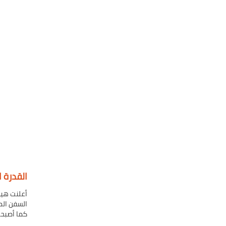
القدرة ا
السفن المحملة
كما أصبحت