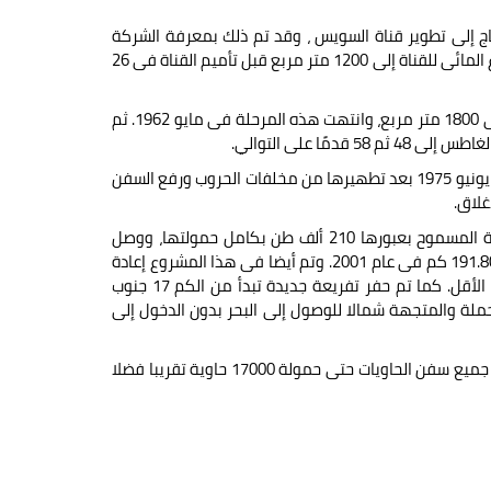
اج إلى تطوير قناة السويس ، وقد تم ذلك بمعرفة الشركة
العالمية لقناة السويس البحرية حتى وصل غاطس السفن إلى 35 قدمًا، ومساحة القطاع المائى للقناة إلى 1200 متر مربع قبل تأميم القناة فى 26
وتواصل تطوير القناة، حيث زاد الغاطس إلى 38 قدمًا ومساحة القطاع المائى للقناة إلى 1800 متر مربع، وانتهت هذه المرحلة فى مايو 1962. ثم
ثم توقف التطوير بالقناة نتيجة لحرب يونيو 1967 وأعيد فتح القناة للملاحة الدولية فى يونيو 1975 بعد تطهيرها من مخلفات الحروب ورفع السفن
واستمرت الإدارة المصرية بعد ذلك فى مشروعات التطوير حتى بلغت حمولة السفينة المسموح بعبورها 210 ألف طن بكامل حمولتها، ووصل
الغاطس إلى 62 قدمًا ومساحة القطاع المائى إلى 4800 متر مربع وطول القناة إلى 191.80 كم فى عام 2001. وتم أيضا فى هذا المشروع إعادة
تصميم المسارات المنحنية فى القناة ليصل نصف قطر كل منها إلى 5000 متر على الأقل. كما تم حفر تفريعة جديدة تبدأ من الكم 17 جنوب
ملة والمتجهة شمالا للوصول إلى البحر بدون الدخول إلى
ووصل غاطس السفن المسموح لها عبور القناة إلى 66 قدما فى عام 2010، ليستوعب جميع سفن الحاويات حتى حمولة 17000 حاوية تقريبا فضلا