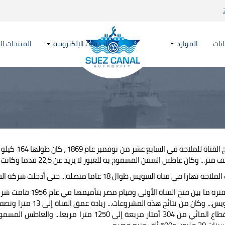
انات
الموارد
الخدمات الإلكترونية
المنتجات ال
 وكان غاطس السفن المسموح به للعبور لا يزيد عن 22,5 قدما وكانت الملاحة لا تتم في القناة إلا نهارا فقط...
قناة السويس طوال 18 عاما متصلة... حتى أدخلت شركة القناة نظام الملاحة الليلية في اليوم الأول من مارس 1887.
وطوال الفترة ما بين 