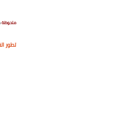
ملحوظة
ط
تطور الق