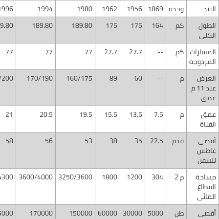
البند
وحدة
​1869​​
1956​
​1962
​1980​
​1994
​1996
الطول
​​كم
​164​
​175
175​
189.80​
​189.80
9.80​
الكلى
المسارات
​​​كم​
​--
27.7​
​27.7
​77
77​
​77
المزدوجة
العرض
​م​
​--
​60
​89
160/175​
170/190​
/200
عند 11 م
عمق​​
​عمق
​م
​7.5​
13.5
​15.5
​19.5
​20.5
​21​
القناة​
أقصى
قدم
22.5
35​
38​
​53
​56
58​
غاطس
للسفن
​مساحة
م 2 ​
304​
1200
1800​
​3250/3600
3600/4000​
4300
القطاع
المائى
​أقصى
​طن​
​5000
​30000
60000​
​150000
​170000
5000​