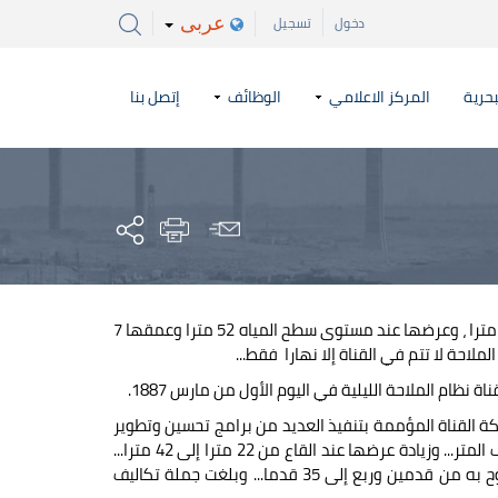
عربى
دخول
تسجيل
بحرية
المركز الاعلامي
الوظائف
إتصل بنا
عند افتتاح القناة للملاحة في السابع عشر من نوفمبر عام 1869 ، كان طولها 164 كيلو مترا ، وعرضها عند مستوى سطح المياه 52 مترا وعمقها 7
فتح القناة الأولى وقيام مصر بتأميمها في عام 1956 قامت شركة القناة المؤممة بتنفيذ العديد من برامج تحسين وتطوير
قناة السويس... وكان من نتائج هذه المشروعات... زيادة عمق القناة إلى 13 مترا ونصف المتر... وزيادة عرضها عند القاع من 22 مترا إلى 42 مترا...
وزيادة القطاع المائي من 304 أمتار مربعة إلى 1250 مترا مربعا... والغاطس المسموح به من قدمين وربع إلى 35 قدما... وبلغت جملة تكاليف