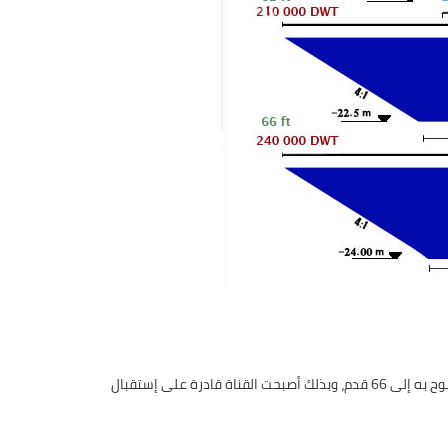
أعلنت هيئة قناة السويس في يناير 2010 عن إنتهاء أعمال الوصول بغاطس العبور المسموح به إلى 66 قدم، وبذلك أصبحت القناة قادرة على إستقبال