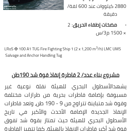
2880 كيلووات عند 600 لفة/
دقيقة
·
مضخات إطفاء الحريق
: 2
× 1500 م3/س
3
/h) LMC UMS
LRoS ✠ 100 A1 TUG Fire Fighting Ship 1 (2 x 1,200 m
Salvage and Anchor Handling Tug
مشروع بناء عدد/ 2 قاطرة إنقاذ قوة شد 190طن
يشهد
الأسطول
البحري للهيئة نقلة نوعية غير
مسبوقة بإضافة قاطرات بحرية من طرازات مختلفة
وقوة شد متباينة تتراوح من 9
-
190 طن، وتعد قاطرات
الإنقاذ الجديدة الإضافة الأحدث والأكبر في تاريخ
الأسطول البحري للهيئة حيث تمتاز بقوة شد تفوق
قوة شد أكبر قاطرات الإنقاذ بالهيئة، كما تتميز القاطرة