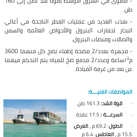
- الأقوى في الشرق الأوسط بقوة شد تصل إلى 160
طن.
- نفذت العديد من عمليات القطر الناجحة في أعالي
البحار لحفارات البترول والأحواض العائمة والسفن
والصالات ومنصات البترول.
- مجهزة بعدد/2 مضخة إطفاء تضخ كل منهما 3600
3
م
/ساعة وعدد/2 مدفع ضخ للمياه يتم التحكم فيهما
عن بعد من غرفة القيادة.
المواصفات الفنيــــة:
·
قوة الشد:
161.3 طن
·
السرعـــة :
17.5 عقدة
·
الطول
: 69.2 م ،
العرض
:
15.5 م ،
الغاطس
: 6.4 م