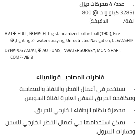
. عدد/
4
محركات ديزل
(3285 كيلو وات @ 800
لفة/ الدقيقة)
BV
I
✠
HULL,
✠
MACH, Tug standardized bollard pull (190t), Fire-
✠
fighting 2- water spraying, Unrestricted Navigation, CLEANSHIP,
✠
AUT-UMS, INWATERSURVEY, MON-SHAFT,
DYNAPOS AM/AT,
COMF-VIB 3
قاطرات المصاحبـــة والميناء
· تستخدم في أعمال القطر والانقاذ والمصاحبة
ومكافحة الحريق للسفن العابرة لقناة السويس.
· مجهزة بنظام الإطفاء الخارجي للحريق.
· يمكن استخدامها في أعمال القطر الخارجي للسفن
وحفارات البترول.