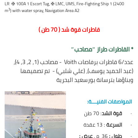
✠
100A 1 Escort Tug,
✠
LMC, UMS, Fire-Fighting Ship 1 (2400
LR
3
m
) with water spray, Navigation Area A2
قاطرات قوة شد ( 70 طن )
* القاطرات طراز ″مصاحب″
عدد/6 قاطرات برفاصات Voith - مصاحب (1, 2, 3, 4)،
(عبد الحميد يوسف)، (علي شلبي) - تم تصميمها
وبناؤها بترسانة بورسعيد البحرية
المواصفات الفنيــــة:
·
قوة الشد
: 70 طن
·
السرعة
: 13 عقدة
·
طول :
36 م ،
عرض :