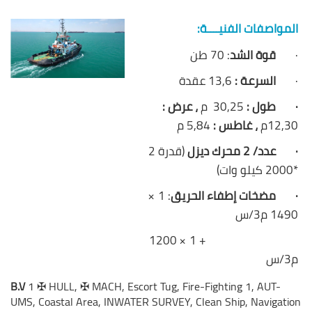
المواصفات الفنيــــة:
·
قوة الشد
: 70 طن
·
السرعة :
13,6 عقدة
·
طول :
30,25 م
، عرض :
12,30م
، غاطس :
5,84 م
·
عدد/ 2 محرك ديزل
(قدرة 2
*2000 كيلو وات)
·
مضخات إطفاء الحريق
: 1 ×
1490 م3/س
+ 1 × 1200
م3/س
B.V
1
✠
HULL,
✠
MACH, Escort Tug, Fire-Fighting 1, AUT-
UMS, Coastal Area, INWATER SURVEY, Clean Ship, Navigation