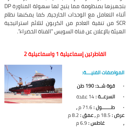
بتجهيزها بمنظومة
DP
مما يتيح لها سهولة المناورة
أثناء التعامل مع الوحدات الخارجية، كما يمكنها نظام
SCR
من تنقية العادم من الكربون لتلائم استراتيجية
الهيئة بالإعلان عن قناة السويس "القناة الخضراء
".
القاطرتين إسماعيلية 1 واسماعيلية 2
المواصفات
الفنيــــة:
·
قوة شــد:
190
طن
·
السرعــة :
14 عقدة
·
طــــــــول :
71.6 م
،
عرض :
18.5 م
، عمق :
8.2 م
، غاطس :
6.9 م