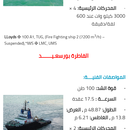
·
المحركات الرئيسية:
4 ×
3000 كيلو وات عند 600
لفة/دقيقة
3
LLoyds
✠ 100 A1, TUG, (Fire Fighting ship 2 (7200 m
/h) –
Suspended),*IWS ✠ LMC, UMS
القاطرة بورسعـيـــــــد
المواصفات الفنيــــة:
·
قوة الشد:
100 طن
·
السرعـــة :
17.5 عقدة
·
الطول:
48.87 م
، العرض:
13.8 م
، الغاطس:
6.21 م
·
المحركات الرئيسية:
2 ×