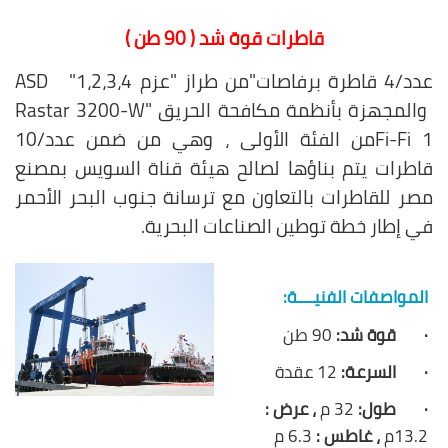
قاطرات قوة شد ( 90 طن )
عدد/4 قاطرة
برفاصات
"
من طراز
"عزم 1،2،3،4"
ASD
والمجهزة بأنظمة مكافحة الحريق
Rastar 3200-W"
Fi-Fi 1
من الفئة الأولى
، وهي من ضمن عدد/10
قاطرات يتم بناؤها لصالح هيئة قناة السويس بمصنع
مصر للقاطرات بالتعاون مع ترسانة جنوب البحر الأحمر
في إطار خطة توطين الصناعات البحرية.
المواصفات الفنيــــة:
·
قوة شد:
90 طن
·
السرعة:
12 عقدة
·
طول:
32 م
، عرض :
13.2م
، غاطس :
6.3 م