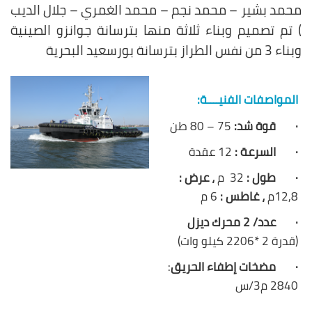
محمد بشير – محمد نجم – محمد الغمري – جلال الديب
)
تم تصميم وبناء ثلاثة منها بترسانة جوانزو الصينية
وبناء 3 من نفس الطراز بترسانة بورسعيد البحرية
المواصفات الفنيــــة:
·
قوة شد:
75 – 80 طن
·
السرعة :
12 عقدة
·
طول :
32 م
، عرض :
12,8م
، غاطس :
6 م
·
عدد/ 2 محرك ديزل
(قدرة 2 *2206 كيلو وات)
·
مضخات إطفاء الحريق
:
2840 م3/س