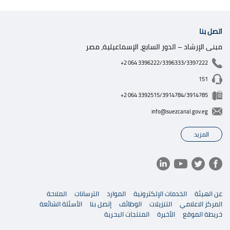
اتصل بنا
مبنى الإرشاد – الدور السابع، الإسماعيلية، مصر
+2 064 3396222/3396333/3397222
151
+2 064 3392515/3914784/3914785
info@suezcanal.gov.eg
المزيد
عن الهيئة
الخدمات الإلكترونية
الموارد
الترسانات
الملاحة
المركز الاعلامي
التنزيلات
الوظائف
إتصل بنا
الأسئلة الشائعة
خريطة الموقع
الأخيرة
المنتجات البحرية