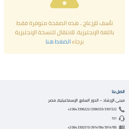
نأسف للإزعاج ..
هذه الصفح​ة متوفرة فقط
باللغة الإنجليزية.
للانتقال للنسخة الإ​نجليزية
برجاء
الضغط هنا
اتصل بنا
مبنى الإرشاد – الدور السابع، الإسماعيلية، مصر
+2 064 3396222/3396333/3397222
151
+2 064 3392515/3914784/3914785