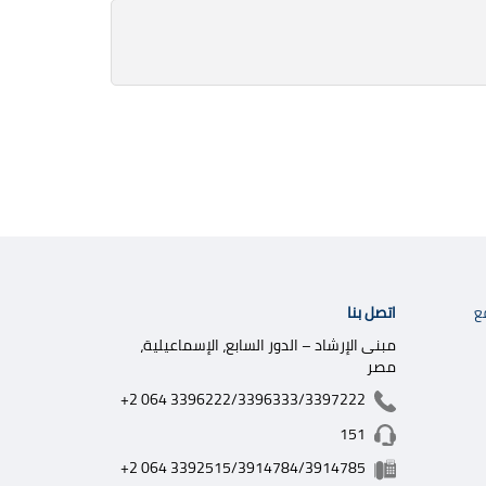
اتصل بنا
ع
مبنى الإرشاد – الدور السابع، الإسماعيلية،
مصر
+2 064 3396222/3396333/3397222
151
+2 064 3392515/3914784/3914785