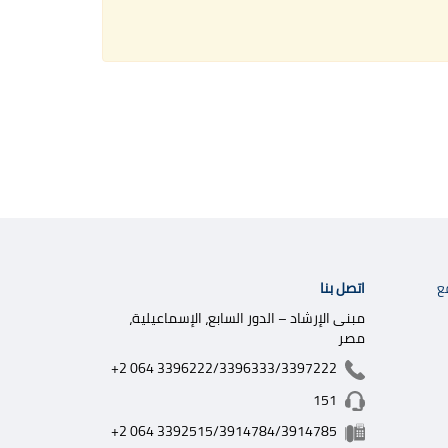
اتصل بنا
ع
مبنى الإرشاد – الدور السابع، الإسماعيلية،
مصر
+2 064 3396222/3396333/3397222
151
+2 064 3392515/3914784/3914785