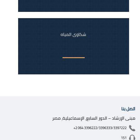
شكاوى المياه
اتصل بنا
مبنى الإرشاد – الدور السابع، الإسماعيلية، مصر
+2 064 3396222/3396333/3397222
151