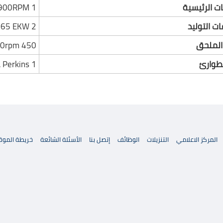
ت الرئيسية
1 x 1592 KW@900RPM
ت التوليد
2 x CAT 465 EKW
الملحق
450 EKW@1500rpm
لطوارئ
1 x 125 KVA Perkins
المركز الاعلامي
التنزيلات
الوظائف
إتصل بنا
الأسئلة الشائعة
خريطة الموق