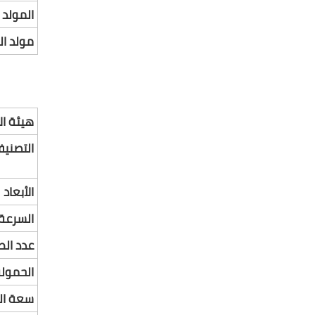
المولد 
مولد ا
هيئة ا
التصني
الأبعاد
السرعة
عدد الط
الحمولة
سعة الت