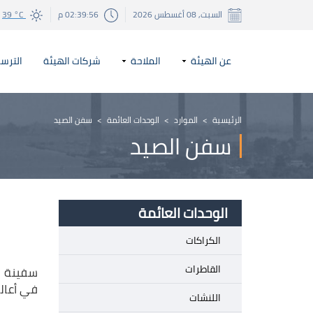
السبت, 08 أغسطس 2026
02:39:56 م
39 °C
عن الهيئة
الملاحة
شركات الهيئة
الترسا
الرئيسية
>
الموارد
>
الوحدات العائمة
>
سفن الصيد
سفن الصيد
الوحدات العائمة
الكراكات
القاطرات
سفينة ال
في أعال
اللنشات