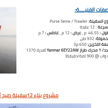
فات الفنيــــة:
وع السفينة
: Purse Seine / Trawler
لسرعة
: 12 عقدة
ول :
46.55 م ،
عرض :
12 م ،
غاطس :
7 م
لحمولة:
932 طن
عة التخزين:
650 م3
 1 محرك طراز
Yanmar 6EY22AW
(قدرة 1370
@ 900 لفة/دقيقة)
مشروع بناء 12سفينة صيد أعالي بحار