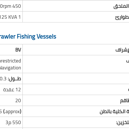
الملحق
450 EKW@1500rpm
لطوارئ
1 x 125 KVA
rawler Fishing Vessels
لإشراف
BV
ف
stricted
Navigation.
طــول:
50.3
12 عقدة
اقم
20
 الكلية بالطن
(
approx.
)
5
خزين:
550 م3