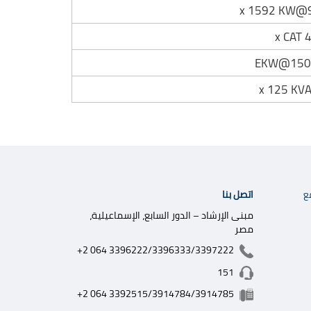
اتصل بنا
ع
مبنى الإرشاد – الدور السابع، الإسماعيلية،
مصر
+2 064 3396222/3396333/3397222
151
+2 064 3392515/3914784/3914785