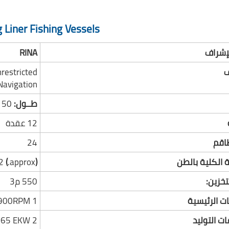
 Liner Fishing Vessels
لإشراف
RINA
ف
stricted
Navigation.
طــول:
50 م
12 عقدة
اقم
24
 الكلية بالطن
(
approx.
)
2
خزين:
550 م3
ت الرئيسية
1 x 1592 KW@900RPM
ت التوليد
2 x CAT 465 EKW