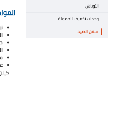
الأوناش
المواص
وحدات تخفيف الحمولة
ن
سفن الصيد
ا
ط
ا
س
عدد/
كيلو وات 