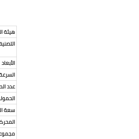
هيئة ا
التصني
الأبعاد
السرعة
عدد الط
الحمولة
سعة الت
المحركا
مجموعا