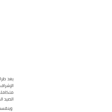
يعد طراز
الإشراف الإيطالية RINA هو ا
متكاملة
الصيد ال
وينقسم المشروع إلى عدد/ 6 سف