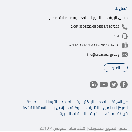
اتصل بنا
مبنى الإرشاد – الدور السابع، الإسماعيلية، مصر
+2 064 3396222/3396333/3397222
151
+2 064 3392515/3914784/3914785
info@suezcanal.gov.eg
المزيد
عن الهيئة
الخدمات الإلكترونية
الموارد
الترسانات
الملاحة
المركز الاعلامي
التنزيلات
الوظائف
إتصل بنا
الأسئلة الشائعة
خريطة الموقع
الأخيرة
المنتجات البحرية
جميع الحقوق محفوظة | هيئة قناة السويس © 2019