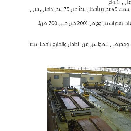
ماكينات الدرفله لتنفيذ أعمال تشكيل المواسير بقدرات مختلفة حتى سمك 45مم و بأقطار تبدأ من 75 سم داخلي حتى
ح من (200 طن حتى 700 طن).
حيطي للمواسير من الداخل والخارج بأقطار تبدأ