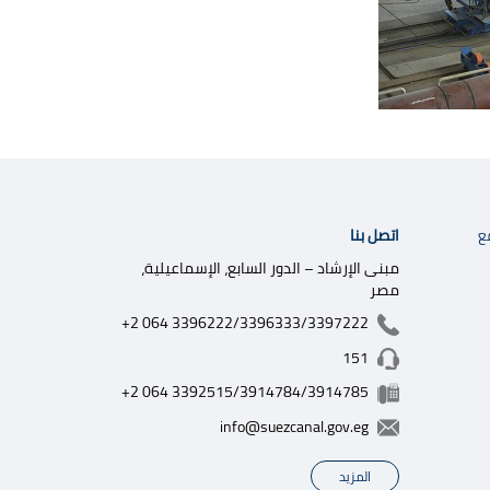
اتصل بنا
ع
مبنى الإرشاد – الدور السابع، الإسماعيلية،
مصر
+2 064 3396222/3396333/3397222
151
+2 064 3392515/3914784/3914785
info@suezcanal.gov.eg
المزيد