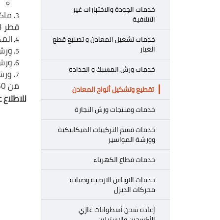
خدمات الجودة والاختبارات غير
الاتلافية
قطر 3 متر وبحد أقصى 4 متر لطول الماسورة.
المكا
خدمات تشغيل المعادن و تصنيع قطع
ورش 
الغيار
ورش 
خدمات ورش المسبك و الحداده
ورشة
من 60 سم حتى 2 متر وبطول 6 متر للماسورة وأقصى سمك 65 مم.
تقطيع وتشكيل ألواح المعادن
للاطلاع 
خدمات ومنتجات ورش النجارة
خدمات قسم التركيبات الميكانيكية
وورشة المواسير
خدمات قطاع الكهرباء
خدمات الاوناش الارضية وصيانة
محركات الديزل
إعادة شحن أسطوانات غازي
الأكسجين والإستيلين