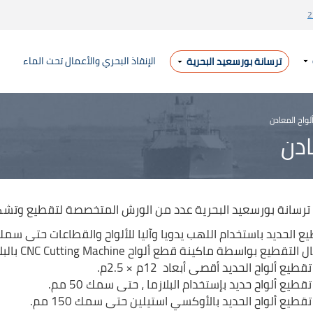
2
الإنقاذ البحري والأعمال تحت الماء
ترسانة بورسعيد البحرية
واح المعادن
ادن
ترسانة بورسعيد البحرية عدد من الورش المتخصصة لتقطيع وتشكيل
ع الحديد باستخدام اللهب يدويا وآليا للألواح والقطاعات حتى سمك 150مم
قطيع بواسطة ماكينة قطع ألواح CNC Cutting Machine بالبلازما تصنيع شركة ESAB الألمانية بقدرة:
تقطيع ألواح الحديد أقصى أبعاد 12م × 2.5م.
تقطيع ألواح حديد بإستخدام البلازما ، حتى سمك 50 مم.
تقطيع ألواح الحديد بالأوكسي استيلين حتى سمك 150 مم.