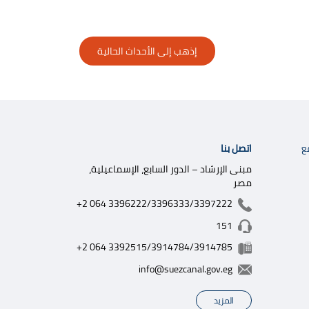
إذهب إلى الأحداث الحالية
​​​​​​​​​
اتصل بنا
ع
مبنى الإرشاد – الدور السابع، الإسماعيلية،
مصر
+2 064 3396222/3396333/3397222
151
+2 064 3392515/3914784/3914785
info@suezcanal.gov.eg
المزيد