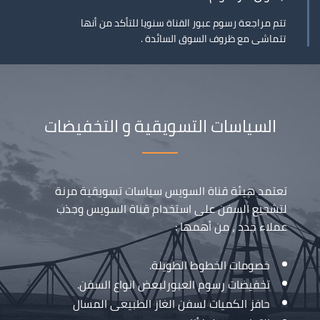
تتم مراجعة رسوم عبور القناة سنويا للتأكد من أنها
تتماشى مع ظروف السوق السائدة .
السياسات التسويقية و التخفيضات
تعتمد هيئة قناة السويس سياسات تسويقية مرنة
لتشجيع السفن على استخدام قناة السويس وجذب
عملاء جدد ، من أهمها :
خصومات الخطوط الطويلة.
تخفيضات رسوم العبورلبعض انواع السفن.
حافز الكميات لسفن الغاز الطبيعى المسال