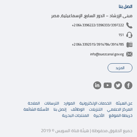
اتصل بنا
مبنى الإرشاد – الدور السابع، الإسماعيلية، مصر
+2 064 3396222/3396333/3397222
151
+2 064 3392515/3914784/3914785
info@suezcanal.gov.eg
المزيد
عن الهيئة
الخدمات الإلكترونية
الموارد
الترسانات
الملاحة
المركز الاعلامي
التنزيلات
الوظائف
إتصل بنا
الأسئلة الشائعة
خريطة الموقع
الأخيرة
المنتجات البحرية
جميع الحقوق محفوظة | هيئة قناة السويس © 2019