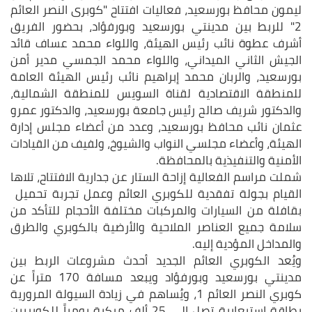
ليمون محافظ بورسعيد، فعاليات افتتاح "كوبرى النصر العائم
2" للربط بين مدينتي بورسعيد وبورفؤاد، بحضور الفريق
أشرف عطوة نائب رئيس الهيئة، واللواء محمد عساف قائد
الجيش الثاني الميداني، واللواء محمد الجمسي مدير أمن
بورسعيد، والربان محمد إبراهيم نائب رئيس الهيئة العامة
للمنطقة الاقتصادية لقناة السويس للمنطقة الشمالية،
والدكتور شريف صالح رئيس جامعة بورسعيد، والدكتور عمرو
عثمان نائب محافظ بورسعيد، وعدد من أعضاء مجلس إدارة
الهيئة، وأعضاء مجلسي النواب والشيوخ، ولفيف من القيادات
الأمنية والتنفيذية بالمحافظة.
شملت مراسم الفعالية إزاحة الستار عن جدارية الافتتاح، تلاها
القيام بجولة تفقدية للكوبري العائم وعمل تجربة تحميل
بقافلة من السيارات والمركبات مختلفة الأحجام للتأكد من
سلامة جميع العناصر الملاحية والأرضية بالكوبري والطرق
والمداخل المؤدية إليه.
ويُعد الكوبري العائم الجديد أحدث مشروعات الربط بين
مدينتي بورسعيد وبورفؤاد ويبعد مسافة 170 متراً عن
كوبري النصر العائم 1، ويُساهم في زيادة السيولة المرورية
بطاقة استيعابية تصل إلى 25 ألف مركبة يومياً للكوبريين