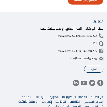
اتصل بنا
مبنى الإرشاد – الدور السابع، الإسماعيلية، مصر
+2 064 3396222/3396333/3397222
151
+2 064 3392515/3914784/3914785
info@suezcanal.gov.eg
المزيد
عن الهيئة
الخدمات الإلكترونية
الموارد
الترسانات
الملاحة
المركز الاعلامي
التنزيلات
الوظائف
إتصل بنا
الأسئلة الشائعة
خريطة الموقع
الأخيرة
المنتجات البحرية