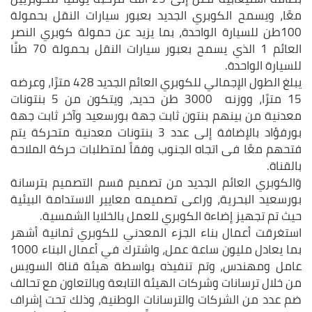
معًا، ويسمح الكوبري الجديد بعبور سيارات النقل بحمولة
100طن للسيارة الواحدة، بما يزيد عن حمولة كوبري النصر
العائم 1 الذي يسمح بعبور سيارات النقل بحمولة 70 طنًا
للسيارة الواحدة.
يبلغ الطول الإجمالي للكوبري العائم الجديد 428 مترًا، وعرضه
15 مترًا، ووزنه 3000 طن حديد، ويتكون من 5 بنتونات
معدنية من بينهم بنتون ثابت جهة بورسعيد وآخر ثابت جهة
بورفؤاد بالإضافة إلى عدد 3 بنتونات معدنية متحركة يتم
فتحهم معًا فى اتجاه الجنوب وفقاً لمتطلبات حركة الملاحة
بالقناة.
وَالكوبري العائم الجديد من تصميم قسم التصميم بترسانة
بورسعيد البحرية، وراعى تصميمه معايير الاستدامة البيئية
حيث تم تجهيز إضاءة الكوبري للعمل بالخلايا الشمسية.
استغرقت أعمال بناء الجزء المعدني للكوبري ثمانية أشهر
بما يعادل مليون ساعة عمل، واشترك في أعمال البناء 1000
عامل ومهندس، وتم تنفيذه بواسطة هيئة قناة السويس
من خلال ترسانات وشركات الهيئة التابعة وبالتعاون مع تحالف
ضم عدد من الشركات والترسانات الوطنية، وذلك تحت إشراف