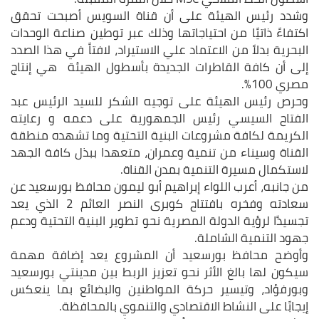
وشدد رئيس الهيئة على أن قناة السويس أصبحت تحقق
اكتفاءً ذاتيًا من احتياجاتها وذلك عبر توطين صناعة الوحدات
البحرية بدلاً من الاعتماد علي الاستيراد، لافتاً في هذا الصدد
إلى أن كافة القاطرات الجديدة بأسطول الهيئة هي إنتاج
مصري 100%.
وحرص رئيس الهيئة على توجيه الشكر للسيد الرئيس عبد
الفتاح السيسي رئيس الجمهورية على دعمه و رعايته
الكريمة لكافة مشروعات البنية التحتية وما تشهده منطقة
القناة وسيناء من تنمية وعمران، متعهدا ببذل كافة الجهد
لاستكمال مسيرة التنمية بمدن القناة.
من جانبه، أعرب اللواء إبراهيم أبو ليمون محافظ بورسعيد عن
سعادته وفخره بافتتاح كوبرى النصر العائم 2 الذي يعد
تجسيدًا لرؤية الدولة المصرية نحو تطوير البنية التحتية ودعم
جهود التنمية الشاملة.
وأوضح محافظ بورسعيد أن المشروع يعد إضافة مهمة
سيكون لها بالغ الأثر نحو تعزيز الربط بين مدينتي بورسعيد
وبورفؤاد، وتيسير حركة المواطنين والبضائع بما ينعكس
إيجابًا على النشاط الاقتصادي والتنموي بالمحافظة.