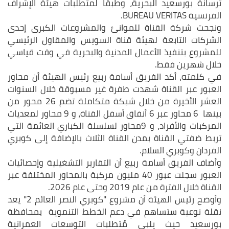
ترسانة بورسعيد البحرية، وطبقًا لمتطلبات هيئة الإشراف
الفرنسية BUREAU VERITAS.
ونجحت شركة القناة للموانئ والمشروعات الكبرى إحدى
الشركات التابعة لهيئة قناة السويس والمقاول الرئيسي
للمشروع بتنفيذ الأعمال المدنية والبحرية في وقت قياسي
خلال شهرين فقط.
في كلمته، أكد الفريق أسامة ربيع رئيس الهيئة أن محاور
العبور عبر القناة شهدت طفرة غير مسبوقة خلال السنوات
العشر الأخيرة من خلال شبكة متكاملة تضم 26 محور من
بينها 6 محاور عبر 6 أنفاق أسفل القناة، و 9 محاور لمعديات
المركبات والأفراد، و 9محاور لسلسلة الكباري العائمة التي
تربط ضفتي القناة بمدن القناة الثلاث بالإضافة إلى كوبري
الفردان وكوبري السلام.
وأضاف الفريق أسامة ربيع أن التقارير التشغيلية وإحصائيات
العبور سجلت عبور 40 مليون مركبة بالمحاور المختلفة عبر
القناة خلال الفترة من عام 2019 وحتى عام 2026.
وأوضح رئيس الهيئة أن مشروع "كوبري النصر العائم 2" يعد
نقلة نوعية ستساهم في دعم الخطط التنموية بمحافظة
بورسعيد حيث يلبي مُتطلبات التوسعات العمرانية