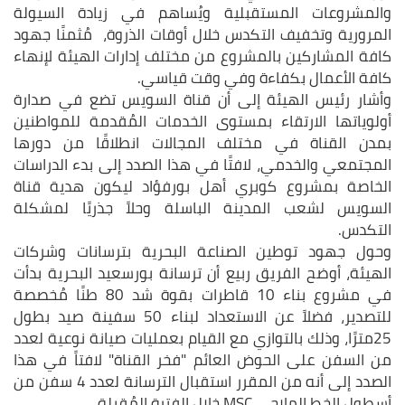
والمشروعات المستقبلية ويُساهم في زيادة السيولة
المرورية وتخفيف التكدس خلال أوقات الذروة، مُثمنًا جهود
كافة المشاركين بالمشروع من مختلف إدارات الهيئة لإنهاء
كافة الأعمال بكفاءة وفي وقت قياسي.
وأشار رئيس الهيئة إلى أن قناة السويس تضع في صدارة
أولوياتها الارتقاء بمستوى الخدمات المُقدمة للمواطنين
بمدن القناة في مختلف المجالات انطلاقًا من دورها
المجتمعي والخدمي، لافتًا في هذا الصدد إلى بدء الدراسات
الخاصة بمشروع كوبري أهل بورفؤاد ليكون هدية قناة
السويس لشعب المدينة الباسلة وحلاً جذريًا لمشكلة
التكدس.
وحول جهود توطين الصناعة البحرية بترسانات وشركات
الهيئة، أوضح الفريق ربيع أن ترسانة بورسعيد البحرية بدأت
في مشروع بناء 10 قاطرات بقوة شد 80 طنًا مُخصصة
للتصدير، فضلاً عن الاستعداد لبناء 50 سفينة صيد بطول
25مترًا، وذلك بالتوازي مع القيام بعمليات صيانة نوعية لعدد
من السفن على الحوض العائم "فخر القناة" لافتاً في هذا
الصدد إلى أنه من المقرر استقبال الترسانة لعدد 4 سفن من
أسطول الخط الملاحي MSC خلال الفترة المُقبلة.