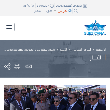
الأحد, 09 أغسطس 2026
01:02:28 م
36 °C
عربى
دخول
تسجيل
الرئيسية
>
المركز الاعلامي
>
الأخبار
>
رئيس هيئة قناة السويس ومحافظ بورسعيد يشهدان افتتاح كوبرى النصر العائم 2 للربط بين مدينتي بورسعيد وبورفؤاد
الأخبار