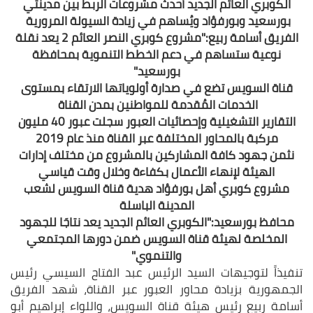
الكوبري العائم الجديد أحدث مشروعات الربط بين مدينتي
بورسعيد وبورفؤاد ويُساهم في زيادة السيولة المرورية
الفريق أسامة ربيع:"مشروع كوبري النصر العائم 2 يعد نقلة
نوعية ستساهم في دعم الخطط التنموية بمحافظة
بورسعيد"
قناة السويس تضع في صدارة أولوياتها الارتقاء بمستوى
الخدمات المُقدمة للمواطنين بمدن القناة
التقارير التشغيلية وإحصائيات العبور سجلت عبور 40 مليون
مركبة بالمحاور المختلفة عبر القناة منذ عام 2019
نثمن جهود كافة المشاركين بالمشروع من مختلف إدارات
الهيئة لإنهاء الأعمال بكفاءة وخلال وقت قياسي
مشروع كوبري أهل بورفؤاد هدية قناة السويس لشعب
المدينة الباسلة
محافظ بورسعيد:"الكوبري العائم الجديد يعد نتاجَا للجهود
المخلصة لهيئة قناة السويس ضمن دورها المجتمعي
والتنموي"
تنفيذاً لتوجيهات السيد الرئيس عبد الفتاح السيسي رئيس
الجمهورية بزيادة محاور العبور عبر القناة، شهد الفريق
أسامة ربيع رئيس هيئة قناة السويس، واللواء إبراهيم أبو