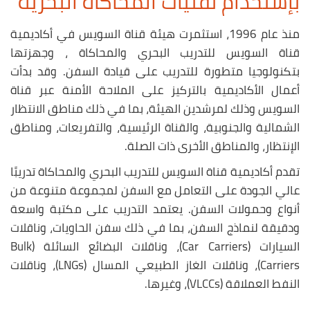
بإستخدام تقنيات المحاكاة البحرية
منذ عام 1996، استثمرت هيئة قناة السويس في أكاديمية
قناة السويس للتدريب البحري والمحاكاة ، وجهزتها
بتكنولوجيا متطورة للتدريب على قيادة السفن. وقد بدأت
أعمال الأكاديمية بالتركيز على الملاحة الأمنة عبر قناة
السويس وذلك لمرشدين الهيئة، بما في ذلك مناطق الانتظار
الشمالية والجنوبية، والقناة الرئيسية، والتفريعات، ومناطق
الإنتظار، والمناطق الأخرى ذات الصلة.
تقدم أكاديمية قناة السويس للتدريب البحري والمحاكاة تدريبًا
عالي الجودة على التعامل مع السفن لمجموعة متنوعة من
أنواع وحمولات السفن. يعتمد التدريب على مكتبة واسعة
ودقيقة لنماذج السفن، بما في ذلك سفن الحاويات، وناقلات
السيارات (Car Carriers)، وناقلات البضائع السائلة (Bulk
Carriers)، وناقلات الغاز الطبيعي المسال (LNGs)، وناقلات
النفط العملاقة (VLCCs)، وغيرها.