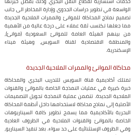
خدمات استشارية لقطاع النقل البحري وذلك بفضل خبرتها
الواسعة في تطوير دراسات الجدوى وإدارة المخاطر الى جانب
تصميم نماذج المحاكاة للموانئ والممرات الملاحية الجديدة
مما جعلها تكتسب ثقة عملاء على درجة عالية من الأهمية
من بينهم الهيئة العامة للموانئ السعودية (موانئ)،
والمنطقة الاقتصادية لقناة السويس، وهيئة ميناء
الإسكندرية.
محاكاة الموانئ والممرات الملاحية الجديدة
تمتلك أكاديمية قناة السويس للتدريب البحري والمحاكاة
خبرة كبيرة في عمليات النمذجة الخاصة بالموانئ والقنوات
الملاحية الجديدة. تتضمن عملية النمذجة تحويل التصميمات
الأصلية إلى نماذج محاكاة لاستخدامها داخل أنظمة المحاكاة
البحرية بالأكاديمية مما يسمح تطوير كافة السيناريوهات
الخاصة بالموانئ والقنوات الملاحية في الظروف العادية
وفي الظروف الإستثنائية على حد سواء. بعد تنفيذ السيناريو،