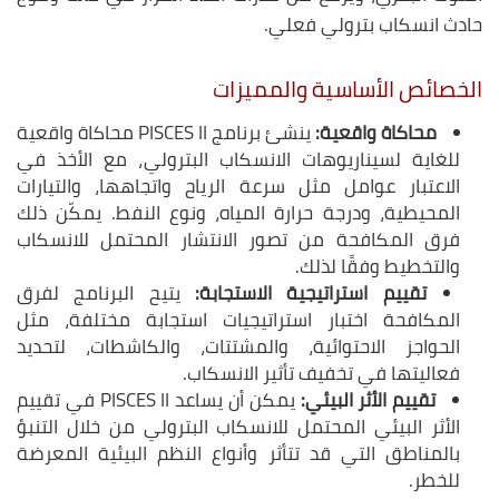
حادث انسكاب بترولي فعلي.
الخصائص الأساسية والمميزات
محاكاة واقعية
:
ينشئ برنامج PISCES II محاكاة واقعية
للغاية لسيناريوهات الانسكاب البترولي، مع الأخذ في
الاعتبار عوامل مثل سرعة الرياح واتجاهها، والتيارات
المحيطية، ودرجة حرارة المياه، ونوع النفط. يمكّن ذلك
فرق المكافحة من تصور الانتشار المحتمل للانسكاب
والتخطيط وفقًا لذلك.
تقييم استراتيجية الاستجابة
:
يتيح البرنامج لفرق
المكافحة اختبار استراتيجيات استجابة مختلفة، مثل
الحواجز الاحتوائية، والمشتتات، والكاشطات، لتحديد
فعاليتها في تخفيف تأثير الانسكاب.
تقييم الأثر البيئي
:
يمكن أن يساعد PISCES II في تقييم
الأثر البيئي المحتمل للانسكاب البترولي من خلال التنبؤ
بالمناطق التي قد تتأثر وأنواع النظم البيئية المعرضة
للخطر.