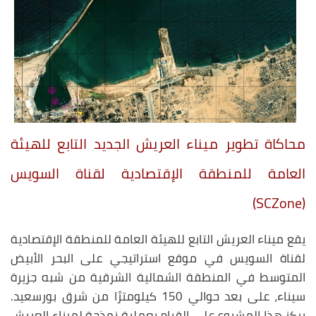
محاكاة تطوير ميناء العريش الجديد التابع للهيئة
العامة للمنطقة الإقتصادية لقناة السويس
(SCZone)
يقع ميناء العريش التابع للهيئة العامة للمنطقة الإقتصادية
لقناة السويس في موقع استراتيجي على البحر الأبيض
المتوسط في المنطقة الشمالية الشرقية من شبه جزيرة
سيناء، على بعد حوالي 150 كيلومترًا من شرق بورسعيد.
يركز هذا المشروع على القيام بعملية نمذجة لميناء العريش