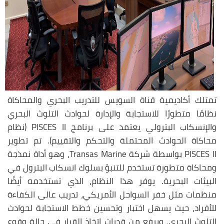
تمتلك أكاديمية قناة السويس للتدريب البحري والمحاكاة
نظامًا متطورًا للاستجابة والإدارة لحوادث التلوث البحري
والإنسكاب البترولي يعتمد على برنامج PISCES II (نظام
محاكاة الحوادث المحتملة والتحكم والتقييم). تم تطوير
PISCES II بواسطة شركة Transas Marine، وهو أداة نمذجة
ومحاكاة متطورة تستخدم للتنبؤ بسلوك انسكاب البترول في
البيئات البحرية. يوفر هذا النظام، الذي تستخدمه أيضًا
منظمات مثل خفر السواحل الأمريكي، تدريب عالى الكفاءة
للأفراد، حيث يسهل اختبار وتحسين خطط الاستجابة لحوادث
التلوث البحري، ويرفع من قدرات اتخاذ القرار في حالة وقوع