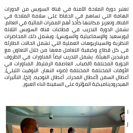
تعتبر دورة الملاحة الآمنة في قناة السويس من الدورات
الهامة التي تساهم في الحفاظ على سلامة الملاحة في
القناة، وتعزيز مكانتها كأحد أهم الممرات المائية في العالم.
تشمل الدورة التدريب في قطاعات قناة السويس الثلاثة
(بورسعيد والإسماعيلية والسويس). ويشمل ذلك المحاضرات
النظرية والسيناريوهات العملية التي تشمل الحالات الطارئة
فى كل قطاع وكيفية التعامل معها من خلال التعاون مع
مرشدين الهيئة. يشمل التدريب ايضاً المناورات في الظروف
الجوية المختلفة (الضباب، العاصفة الرملية)، المناورات في
الأوقات المختلفة المختلفة (ضوء النهار، التوقيت الليلي)،
أعطال السفن (أعطال المحرك، أعطال التوجيه، إلخ)، التأثيرات
الهيدروديناميكية المؤثرة على السفينة اثناء العبور.
ا
ل