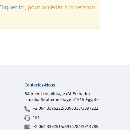
Cliquer ici
,
pour accéder à la version
Contactez-Nous
Bâtiment de pilotage (Al-Erchade)-
Ismaïlia-Septième étage-41515-Égypte
+2 064 3396222/3396333/3397222
151
+2 064 3392515/3914784/3914785