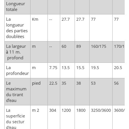
Longueur
totale
La
Km
--
27.7
27.7
77
77
longueur
des parties
doublées
La largeur
m
--
60
89
160/175
170/19
11 m.
à
profond
La
m
7.75
13.5
15.5
19.5
20.5
profondeur
Le
pied
22.5
35
38
53
56
maximum
du tirant
d’eau
La
m 2
304
1200
1800
3250/3600
3600/4
superficie
du sectur
d'eau