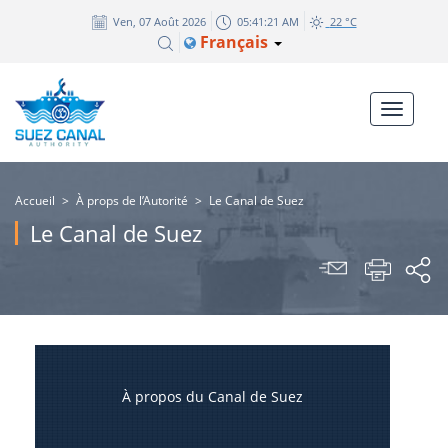
Ven, 07 Août 2026
05:41:21 AM
22 °C
Français
Accueil
>
À props de l’Autorité
>
Le Canal de Suez
Le Canal de Suez
À propos du Canal de Suez